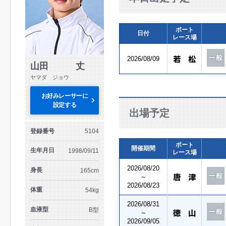
ボート
日付
レース場
2026/08/09
山田 丈
ヤマダ ジョウ
お好みレーサーに
設定する
出場予定
登録番号
5104
ボート
開催期間
生年月日
1998/09/11
レース場
2026/08/20
身長
165cm
～
2026/08/23
体重
54kg
2026/08/31
血液型
B型
～
2026/09/05