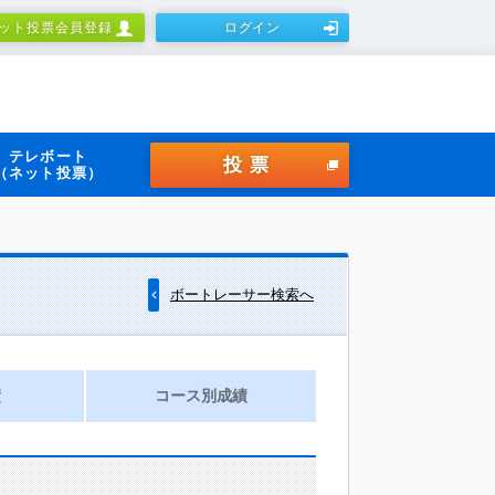
ット投票会員登録
ログイン
テレボート
投票
（ネット投票）
ボートレーサー検索へ
績
コース別成績