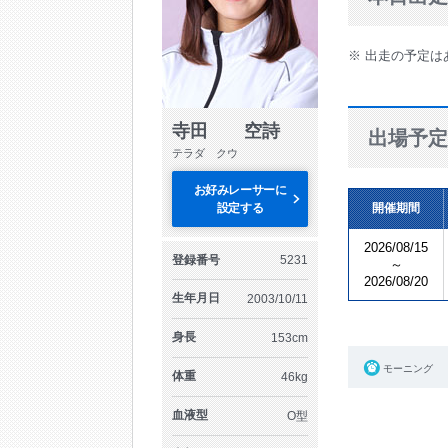
※ 出走の予定は
寺田 空詩
出場予定
テラダ クウ
お好みレーサーに
設定する
開催期間
2026/08/15
登録番号
5231
～
2026/08/20
生年月日
2003/10/11
身長
153cm
モーニング
体重
46kg
血液型
O型