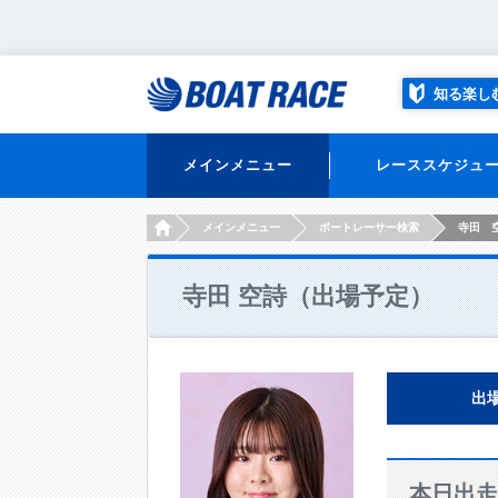
知る楽し
メインメニュー
レーススケジュ
HOME
メインメニュー
ボートレーサー検索
寺田 
寺田 空詩（出場予定）
出
本日出走