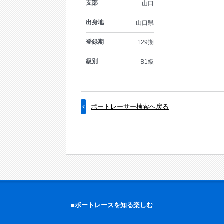
支部
山口
出身地
山口県
登録期
129期
級別
B1級
ボートレーサー検索へ戻る
■ボートレースを知る楽しむ