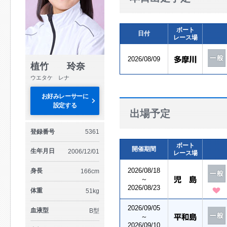
ボート
日付
レース場
2026/08/09
植竹 玲奈
ウエタケ レナ
お好みレーサーに
設定する
出場予定
登録番号
5361
ボート
開催期間
生年月日
2006/12/01
レース場
2026/08/18
身長
166cm
～
2026/08/23
体重
51kg
2026/09/05
血液型
B型
～
2026/09/10