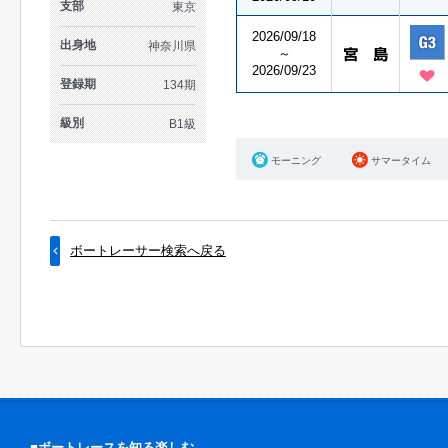
支部
東京
2026/09/18
出身地
神奈川県
～
2026/09/23
登録期
134期
級別
B1級
モーニング
サマータイム
ボートレーサー検索へ戻る
■ボートレースを知る楽しむ