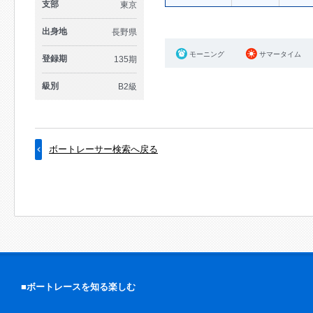
支部
東京
出身地
長野県
モーニング
サマータイム
登録期
135期
級別
B2級
ボートレーサー検索へ戻る
■ボートレースを知る楽しむ