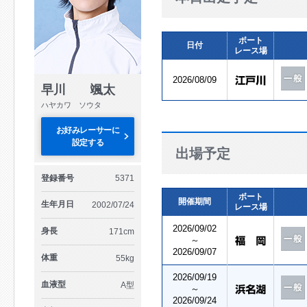
ボート
日付
レース場
2026/08/09
早川 颯太
ハヤカワ ソウタ
お好みレーサーに
設定する
出場予定
登録番号
5371
ボート
開催期間
生年月日
2002/07/24
レース場
2026/09/02
身長
171cm
～
2026/09/07
体重
55kg
2026/09/19
血液型
A型
～
2026/09/24