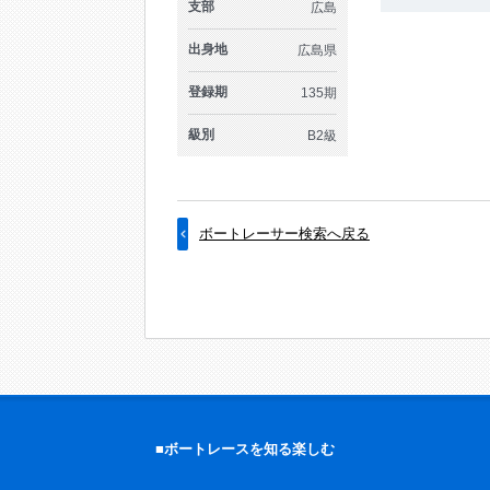
支部
広島
出身地
広島県
登録期
135期
級別
B2級
ボートレーサー検索へ戻る
■ボートレースを知る楽しむ