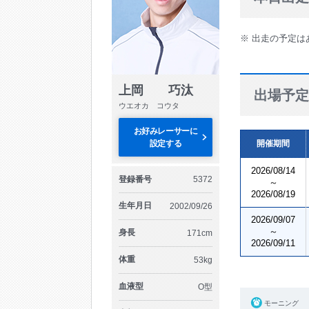
※ 出走の予定は
上岡 巧汰
出場予定
ウエオカ コウタ
お好みレーサーに
設定する
開催期間
2026/08/14
登録番号
5372
～
2026/08/19
生年月日
2002/09/26
2026/09/07
～
身長
171cm
2026/09/11
体重
53kg
血液型
O型
モーニング