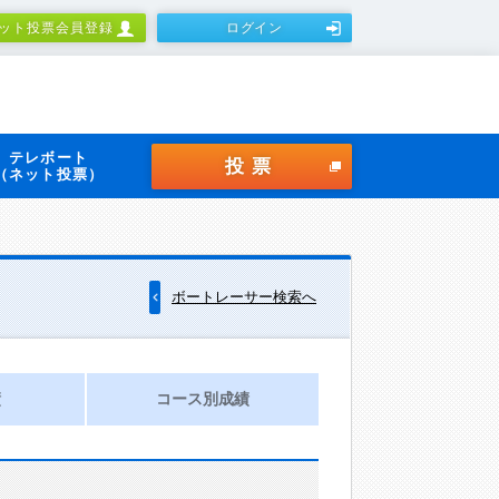
ット投票会員登録
ログイン
テレボート
投票
（ネット投票）
ボートレーサー検索へ
績
コース別成績