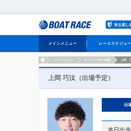
知る楽し
メインメニュー
レーススケジュ
HOME
メインメニュー
ボートレーサー検索
上岡 
上岡 巧汰（出場予定）
出
本日出走