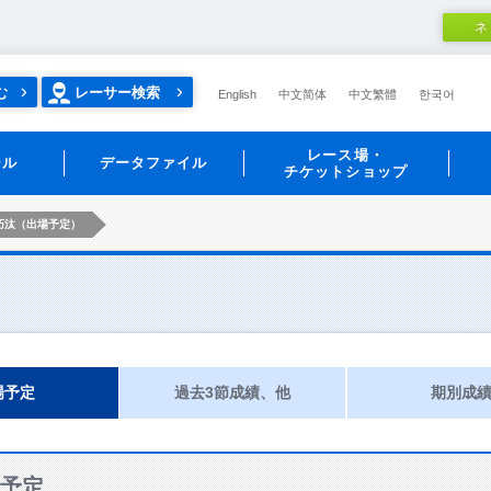
ネ
む
レーサー検索
English
中文简体
中文繁體
한국어
レース場・
ール
データファイル
チケットショップ
巧汰（出場予定）
場予定
過去3節成績、他
期別成
予定