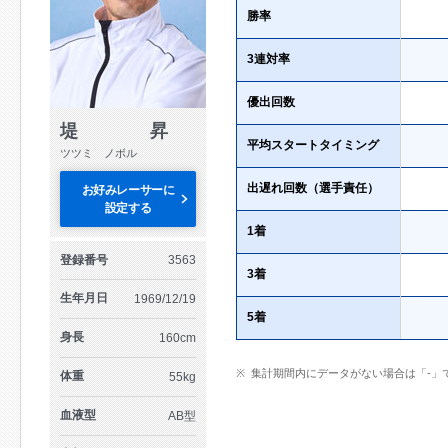
勝率
3連対率
優出回数
堤 昇
平均スタートタイミング
ツツミ ノボル
出遅れ回数（選手責任）
お好みレーサーに
設定する
1着
登録番号
3563
3着
生年月日
1969/12/19
5着
身長
160cm
集計期間内にデータがない場合は「-」
体重
55kg
血液型
AB型