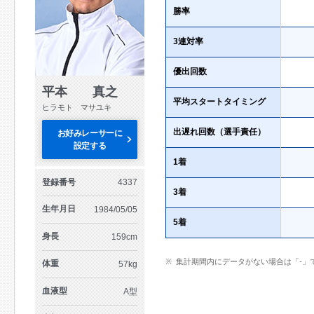
勝率
3連対率
優出回数
平本 真之
平均スタートタイミング
ヒラモト マサユキ
出遅れ回数（選手責任）
お好みレーサーに
設定する
1着
登録番号
4337
3着
生年月日
1984/05/05
5着
身長
159cm
集計期間内にデータがない場合は「-」
体重
57kg
血液型
A型