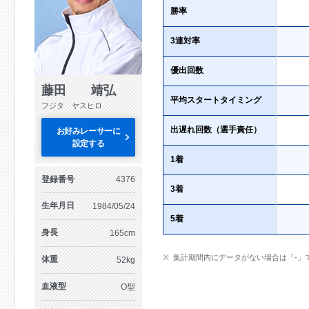
勝率
3連対率
優出回数
藤田 靖弘
平均スタートタイミング
フジタ ヤスヒロ
出遅れ回数（選手責任）
お好みレーサーに
設定する
1着
登録番号
4376
3着
生年月日
1984/05/24
5着
身長
165cm
集計期間内にデータがない場合は「-」
体重
52kg
血液型
O型