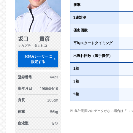
勝率
3連対率
優出回数
坂口 貴彦
平均スタートタイミング
サカグチ タカヒコ
出遅れ回数（選手責任）
お好みレーサーに
設定する
1着
登録番号
4423
3着
生年月日
1989/04/19
5着
身長
165cm
集計期間内にデータがない場合は「-」
体重
56kg
血液型
B型