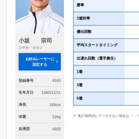
勝率
3連対率
優出回数
小坂 宗司
平均スタートタイミング
コサカ タカシ
出遅れ回数（選手責任）
お好みレーサーに
設定する
1着
登録番号
4593
3着
生年月日
1980/12/31
5着
身長
169cm
集計期間内にデータがない場合は「-」
体重
52kg
血液型
AB型