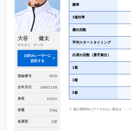
勝率
3連対率
優出回数
大谷 健太
平均スタートタイミング
オオタニ ケンタ
出遅れ回数（選手責任）
お好みレーサーに
設定する
1着
登録番号
4836
3着
生年月日
1988/11/08
5着
身長
163cm
集計期間内にデータがない場合は「-」
体重
53kg
血液型
A型