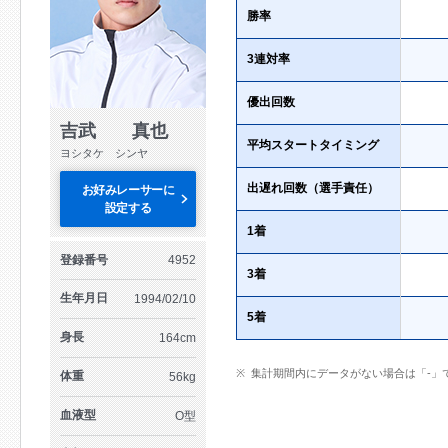
勝率
3連対率
優出回数
吉武 真也
平均スタートタイミング
ヨシタケ シンヤ
出遅れ回数（選手責任）
お好みレーサーに
設定する
1着
登録番号
4952
3着
生年月日
1994/02/10
5着
身長
164cm
集計期間内にデータがない場合は「-」
体重
56kg
血液型
O型