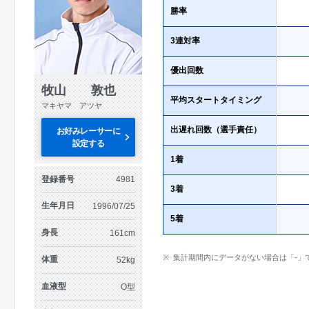
勝率
3連対率
優出回数
牧山 敦也
平均スタートタイミング
マキヤマ アツヤ
出遅れ回数（選手責任）
お好みレーサーに
設定する
1着
登録番号
4981
3着
生年月日
1996/07/25
5着
身長
161cm
集計期間内にデータがない場合は「-」
体重
52kg
血液型
O型