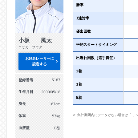
勝率
3連対率
優出回数
小坂 風太
平均スタートタイミング
コザカ フウタ
出遅れ回数（選手責任）
お好みレーサーに
設定する
1着
登録番号
5187
3着
生年月日
2000/05/18
5着
身長
167cm
集計期間内にデータがない場合は「-」
体重
57kg
血液型
B型