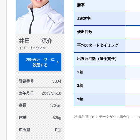
勝率
3連対率
優出回数
井田 涼介
平均スタートタイミング
イダ リョウスケ
出遅れ回数（選手責任）
お好みレーサーに
設定する
1着
登録番号
5304
3着
生年月日
2003/04/18
5着
身長
173cm
集計期間内にデータがない場合は「-」
体重
63kg
血液型
B型