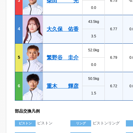
柴田 光
3
6.75
-0
0.0
43.5kg
大久保 佑香
4
6.77
0.
3.5
52.0kg
繁野谷 圭介
5
6.79
0.
0.0
50.5kg
重木 輝彦
6
6.72
0.
1.5
部品交換凡例
ピストン
ピストンリング
ピストン
リング