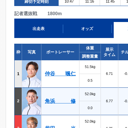
締切予定時刻
10:47
11:16
11:45
1
記者選抜戦 1800m
出走表
オッズ
体重
展示
枠
写真
ボートレーサー
チ
タイム
調整重量
51.5kg
仲谷 颯仁
1
6.71
-0
0.5
52.0kg
角浜 修
2
6.77
-0
0.0
52.0kg