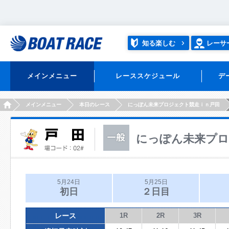
知る楽しむ
レーサ
メインメニュー
レーススケジュール
デ
HOME
メインメニュー
本日のレース
にっぽん未来プロジェクト競走ｉｎ戸田
にっぽん未来プロ
5月24日
5月25日
初日
２日目
レース
1R
2R
3R