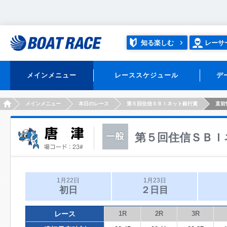
知る楽しむ
レーサ
メインメニュー
レーススケジュール
デ
HOME
メインメニュー
本日のレース
第５回住信ＳＢＩネット銀行賞
直前
第５回住信ＳＢＩ
1月22日
1月23日
初日
２日目
レース
1R
2R
3R