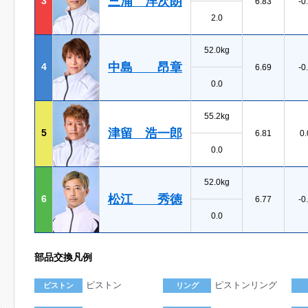
三浦 洋次朗
3
6.83
-0
2.0
52.0kg
中島 昂章
4
6.69
-0
0.0
55.2kg
津留 浩一郎
5
6.81
0.
0.0
52.0kg
松江 秀徳
6
6.77
-0
0.0
部品交換凡例
ピストン
ピストンリング
ピストン
リング