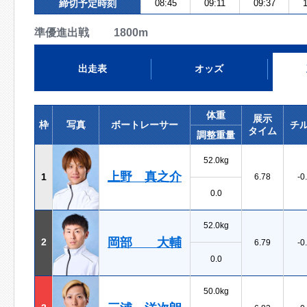
締切予定時刻
08:45
09:11
09:37
1
準優進出戦 1800m
出走表
オッズ
体重
展示
枠
写真
ボートレーサー
チ
タイム
調整重量
52.0kg
上野 真之介
1
6.78
-0
0.0
52.0kg
岡部 大輔
2
6.79
-0
0.0
50.0kg