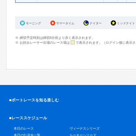
モーニング
サマータイム
ナイター
ミッドナイト
締切予定時刻は締切5分前より赤く表示されます。
お好みレーサー出場のレース場は
で表示されます。（ログイン後に表示さ
■ボートレースを知る楽しむ
■レーススケジュール
本日のレース
ヴィーナスシリーズ
本日の払戻金一覧
ルーキーシリーズ