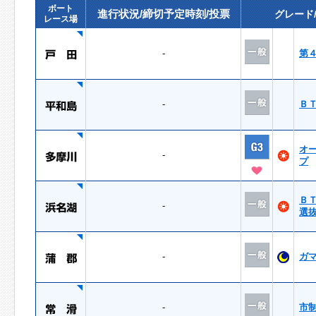
ボート
進行状況/締切予定時刻/投票
グレード
レース場
-
第
-
Ｂ
オ
-
プ
Ｂ
-
選
-
ガ
-
市