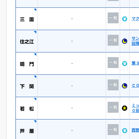
-
マ
サ
-
回
-
第
-
Ｃ
ミ
-
０
-
西