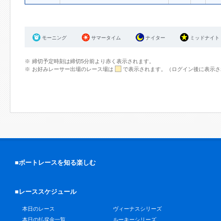
モーニング
サマータイム
ナイター
ミッドナイト
締切予定時刻は締切5分前より赤く表示されます。
お好みレーサー出場のレース場は
で表示されます。（ログイン後に表示さ
■ボートレースを知る楽しむ
■レーススケジュール
本日のレース
ヴィーナスシリーズ
本日の払戻金一覧
ルーキーシリーズ