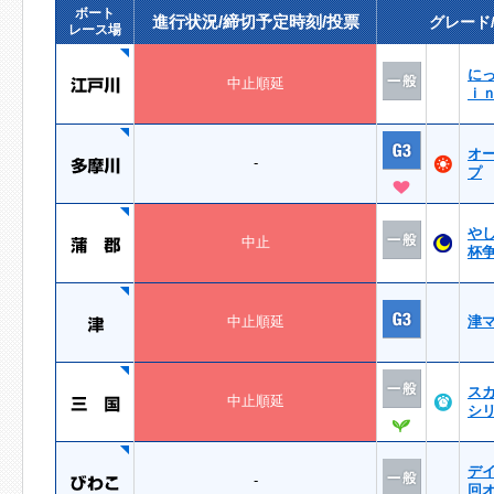
ボート
進行状況/締切予定時刻/投票
グレード
レース場
に
中止順延
ｉ
オ
-
プ
や
中止
杯
中止順延
津
ス
中止順延
シ
デ
-
回