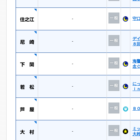
-
守
デ
-
８
海
-
念
に
-
ｉ
-
Ｂ
ミ
-
大