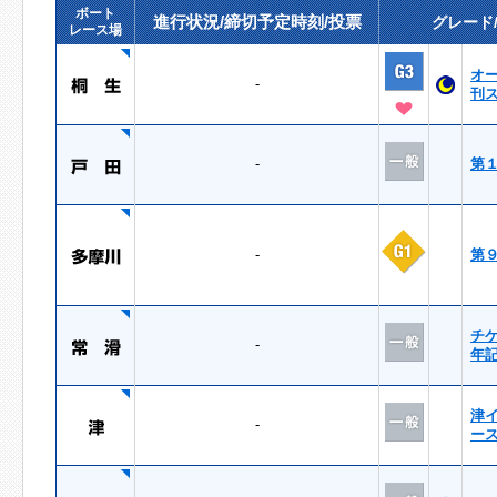
ボート
進行状況/締切予定時刻/投票
グレード
レース場
オ
-
刊
-
第
-
第
チ
-
年
津
-
ー