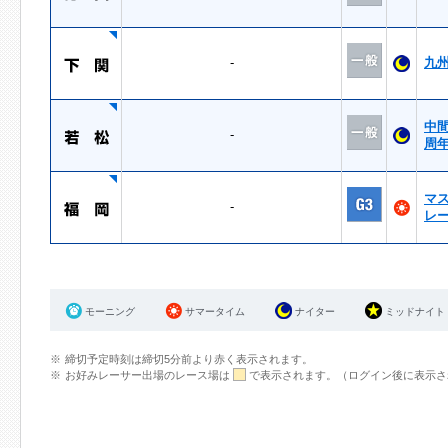
-
九
中
-
周
マ
-
レ
モーニング
サマータイム
ナイター
ミッドナイト
締切予定時刻は締切5分前より赤く表示されます。
お好みレーサー出場のレース場は
で表示されます。（ログイン後に表示さ