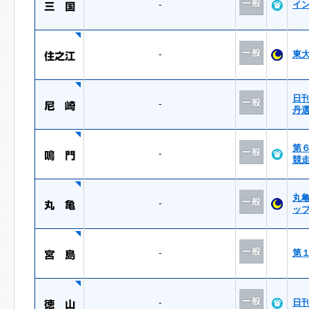
-
イ
-
東
日
-
丹
第
-
競
丸
-
ッ
-
第
-
日