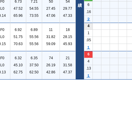
F0
6.73
7.21
50
54
6
績
L0
47.52
54.55
27.45
29.77
.16
0.14
65.96
73.55
47.06
47.33
２
4
F0
6.92
6.89
11
18
1
L0
51.75
55.56
31.82
28.15
.05
0.15
70.63
55.56
59.09
45.93
１
6
F0
6.32
6.35
74
21
4
L0
45.10
37.50
26.19
31.58
.13
0.13
62.75
62.50
42.86
47.37
１