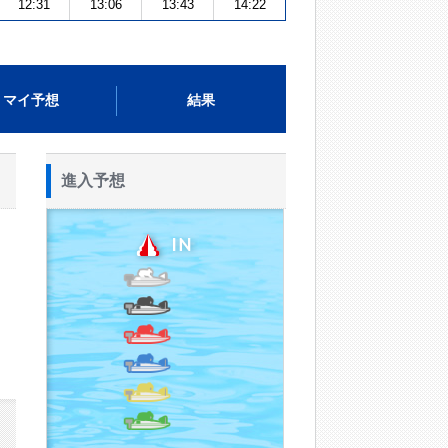
12:31
13:06
13:43
14:22
マイ予想
結果
進入予想