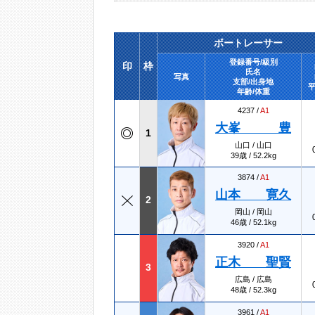
ボートレーサー
登録番号/級別
印
枠
氏名
写真
支部/出身地
平
年齢/体重
4237 /
A1
大峯 豊
1
山口 / 山口
39歳 / 52.2kg
3874 /
A1
山本 寛久
2
岡山 / 岡山
46歳 / 52.1kg
3920 /
A1
正木 聖賢
3
広島 / 広島
48歳 / 52.3kg
3961 /
A1