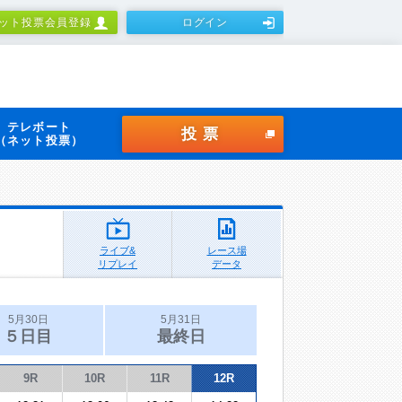
ット投票会員登録
ログイン
テレボート
投票
（ネット投票）
ライブ&
レース場
リプレイ
データ
5月30日
5月31日
５日目
最終日
9R
10R
11R
12R