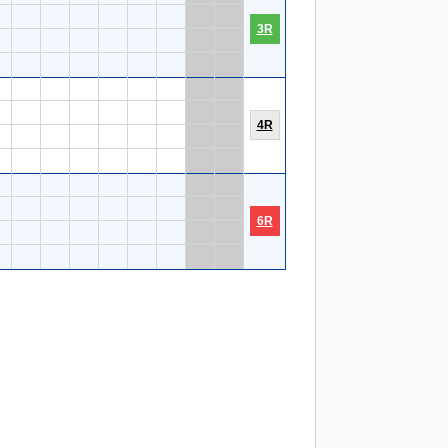
3R
4R
6R