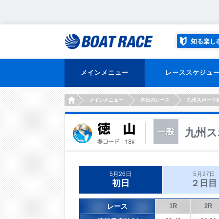
知る楽し
メインメニュー
レーススケジュ
HOME
メインメニュー
本日のレース
九州スポーツ
九州ス
5月26日
5月27日
初日
２日目
レース
1R
2R