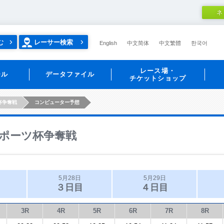
ネ
む
レーサー検索
English
中文简体
中文繁體
한국어
レース場・
ール
データファイル
チケットショップ
杯争奪戦
コンピューター予想
ポーツ杯争奪戦
5月28日
5月29日
３日目
４日目
3R
4R
5R
6R
7R
8R