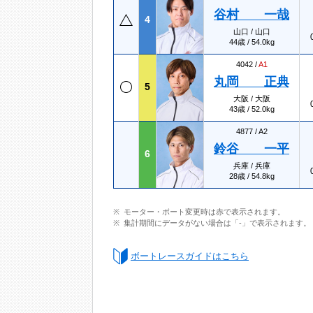
谷村 一哉
4
山口 / 山口
44歳 / 54.0kg
4042 /
A1
丸岡 正典
5
大阪 / 大阪
43歳 / 52.0kg
4877 /
A2
鈴谷 一平
6
兵庫 / 兵庫
28歳 / 54.8kg
モーター・ボート変更時は赤で表示されます。
集計期間にデータがない場合は「-」で表示されます。
ボートレースガイドはこちら