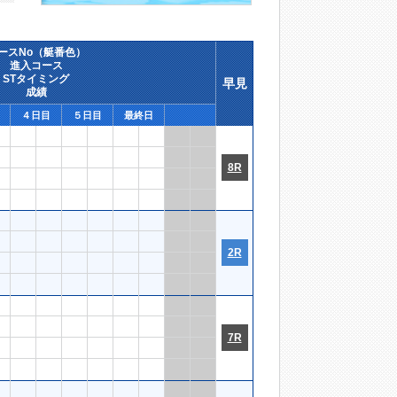
ースNo（艇番色）
進入コース
STタイミング
早見
成績
４日目
５日目
最終日
8R
2R
7R