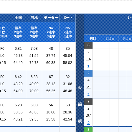
レ
全国
当地
モーター
ボート
F数
勝率
勝率
No
No
L数
2連率
2連率
2連率
2連率
均ST
3連率
3連率
3連率
3連率
初日
２日目
３日目
8
F0
6.81
7.08
48
35
2
L0
46.73
51.52
37.74
45.04
.16
0.15
64.49
72.73
60.38
58.02
１
2
F0
6.42
6.33
67
32
4
L0
43.20
40.00
28.13
31.06
.21
今
0.15
64.00
70.00
56.25
48.48
２
7
節
F0
5.28
6.03
56
68
2
L0
30.36
46.88
18.60
28.36
.07
0.15
48.21
59.38
25.58
42.54
成
２
3