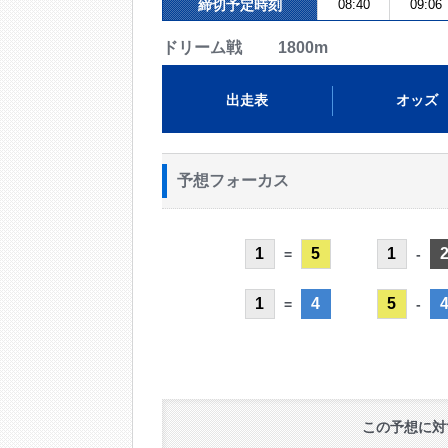
締切予定時刻
08:40
09:06
ドリーム戦 1800m
出走表
オッズ
予想フォーカス
1
5
1
=
-
1
4
5
=
-
この予想に対