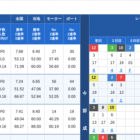
レ
全国
当地
モーター
ボート
F数
勝率
勝率
No
No
L数
2連率
2連率
2連率
2連率
均ST
3連率
3連率
3連率
3連率
初日
２日目
３日目
12
3
10
2
F0
7.68
6.40
27
30
3
6
2
4
L0
53.13
52.00
37.45
0.00
.17
.17
.16
.01
0.14
71.09
60.00
56.60
0.00
６
４
３
Ｆ
12
2
7
F0
7.24
6.65
56
44
5
4
3
L0
51.52
47.06
37.90
0.00
.19
.16
.12
今
0.16
66.67
52.94
52.05
0.00
３
４
１
3
8
10
節
F0
7.41
8.40
14
19
2
1
6
L0
49.04
60.00
40.29
0.00
.13
.17
.26
0.16
68.27
88.00
60.19
0.00
成
２
２
６
2
8
6