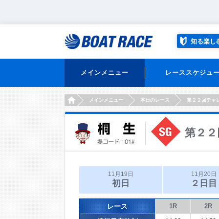
知る楽し
メインメニュー
レーススケジュ
HOME
メインメニュー
本日のレース
第２２回チャ
第２２
11月19日
11月20日
初日
２日目
レース
1R
2R