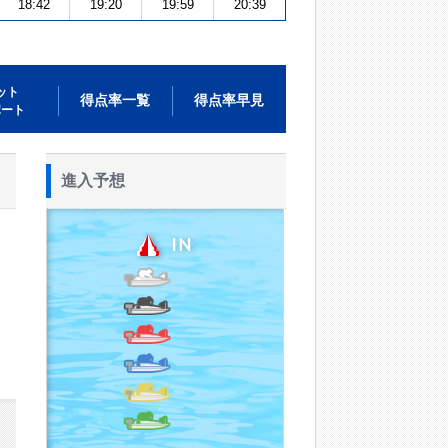
18:42
19:20
19:59
20:39
ット
得点率一覧
得点率早見
ポート
進入予想