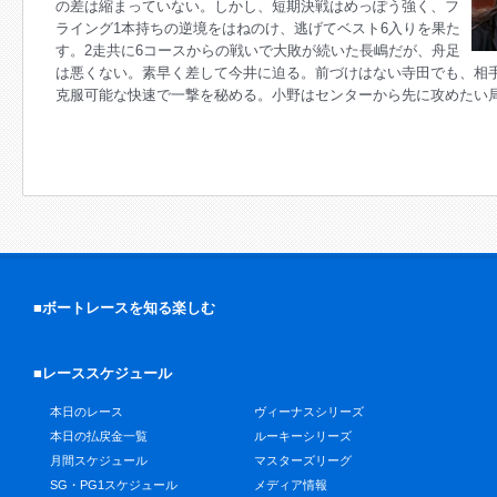
の差は縮まっていない。しかし、短期決戦はめっぽう強く、フ
ライング1本持ちの逆境をはねのけ、逃げてベスト6入りを果た
す。2走共に6コースからの戦いで大敗が続いた長嶋だが、舟足
は悪くない。素早く差して今井に迫る。前づけはない寺田でも、相
克服可能な快速で一撃を秘める。小野はセンターから先に攻めたい
■ボートレースを知る楽しむ
■レーススケジュール
本日のレース
ヴィーナスシリーズ
本日の払戻金一覧
ルーキーシリーズ
月間スケジュール
マスターズリーグ
SG・PG1スケジュール
メディア情報