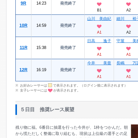
9R
14:23
発売終了
B1
A2
山川 美由紀
細川 裕
10R
14:59
発売終了
A1
A2
日高 逸子
守屋 美
11R
15:38
発売終了
A1
A1
今井 美亜
長嶋 万
12R
16:19
発売終了
A1
A1
お好みレーサーは
で表示されます。（ログイン後に表示されます）
女子レーサーには
が表示されます。
５日目 推奨レース展望
残り物に福。6番目に抽選を行った今井が、1枠をつかんだ。朝
から慌ただしく整備に取り組むも、現状は上位級の選手との足