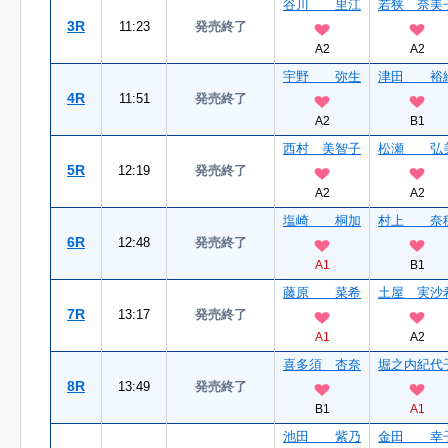
谷川 里江
若狭 奈美
3R
11:23
発売終了
A2
A2
宇野 弥生
津田 裕
4R
11:51
発売終了
A2
B1
西村 美智子
松瀬 弘
5R
12:19
発売終了
A2
A2
塩崎 桐加
村上 奈
6R
12:48
発売終了
A1
B1
藤原 菜希
土屋 実沙
7R
13:17
発売終了
A1
A2
喜多須 杏奈
堀之内紀代
8R
13:49
発売終了
B1
A1
池田 紫乃
金田 幸