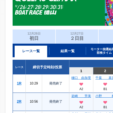
12月26日
12月27日
初日
２日目
モーター抽選結
レース一覧
結果一覧
前検タイム
締切予定時刻/投票
レース
1
2
樋口 由加里
千葉 真
1R
10:29
発売終了
A2
B1
岩崎 芳美
小野 
2R
10:56
発売終了
A2
B1