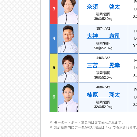
F
奈須 啓太
３
L
福岡/福岡
0.
39歳/52.0kg
3574 /
A2
F
大神 康司
４
L
福岡/福岡
0.
50歳/52.0kg
4463 /
A2
F
三苫 晃幸
５
L
福岡/福岡
0.
36歳/52.0kg
4684 /
A2
F
楠原 翔太
６
L
福岡/福岡
0.
32歳/52.9kg
モーター・ボート変更時は赤で表示されます。
集計期間内にデータがない場合は「-」で表示されます