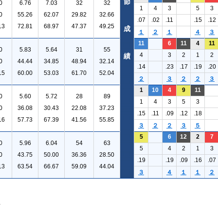
節
0
6.76
7.03
32
32
1
4
3
5
3
0
55.26
62.07
29.82
32.66
.07
.02
.11
.15
.12
13
72.81
68.97
47.37
49.25
成
１
２
１
４
３
11
6
11
4
11
0
5.83
5.64
31
55
4
3
2
1
2
績
0
44.44
34.85
48.94
32.14
.14
.23
.17
.19
.20
15
60.00
53.03
61.70
52.04
２
３
２
２
３
1
10
4
9
11
0
5.60
5.72
28
89
1
4
3
5
3
0
36.08
30.43
22.08
37.23
.15
.11
.09
.12
.18
16
57.73
67.39
41.56
55.85
３
２
２
３
５
5
6
12
2
7
0
5.96
6.04
54
63
5
4
2
1
3
0
43.75
50.00
36.36
28.50
.19
.19
.09
.16
.07
13
63.54
66.67
59.09
44.04
３
４
１
１
２
。