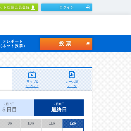
ット投票会員登録
ログイン
テレボート
投票
（ネット投票）
ライブ&
レース場
リプレイ
データ
2月7日
2月8日
５日目
最終日
9R
10R
11R
12R