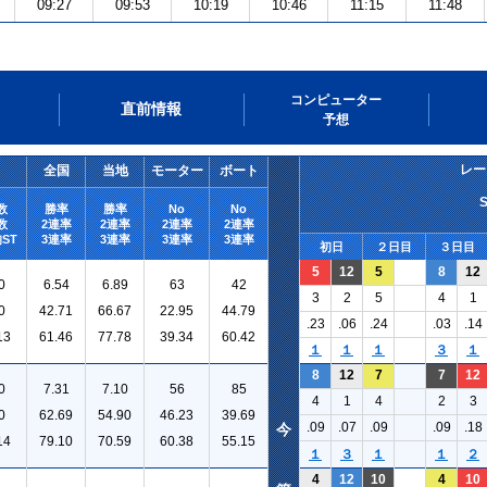
09:27
09:53
10:19
10:46
11:15
11:48
コンピューター
直前情報
予想
レー
全国
当地
モーター
ボート
数
勝率
勝率
No
No
数
2連率
2連率
2連率
2連率
ST
3連率
3連率
3連率
3連率
初日
２日目
３日目
5
12
5
8
12
0
6.54
6.89
63
42
3
2
5
4
1
0
42.71
66.67
22.95
44.79
.23
.06
.24
.03
.14
13
61.46
77.78
39.34
60.42
１
１
１
３
１
8
12
7
7
12
0
7.31
7.10
56
85
4
1
4
2
3
0
62.69
54.90
46.23
39.69
.09
.07
.09
.09
.18
今
14
79.10
70.59
60.38
55.15
１
３
１
１
２
4
12
10
4
10