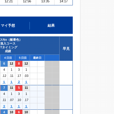
12:21
12:56
13:35
14:17
マイ予想
結果
スNo（艇番色）
進入コース
STタイミング
早見
成績
４日目
５日目
最終日
6
12
8
12
4
1
3
1
.12
.11
.17
.03
１
１
２
１
7
11
5
11
4
1
3
1
.11
.07
.10
.17
２
１
１
１
4
10
6
10