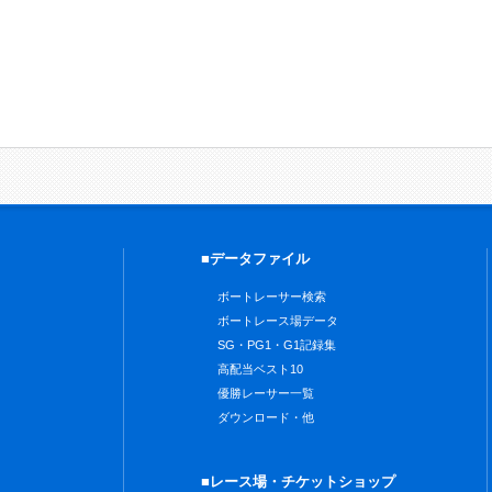
■データファイル
ボートレーサー検索
ボートレース場データ
SG・PG1・G1記録集
高配当ベスト10
優勝レーサー一覧
ダウンロード・他
■レース場・チケットショップ