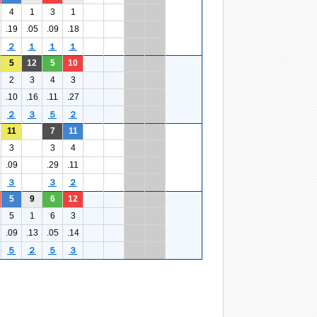
4
1
3
1
.19
.05
.09
.18
２
１
１
１
5
12
5
10
2
3
4
3
.10
.16
.11
.27
２
３
５
２
11
7
11
3
3
4
.09
.29
.11
３
３
２
5
9
6
12
5
1
6
3
.09
.13
.05
.14
５
２
５
３