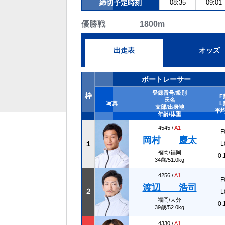
締切予定時刻
08:35
09:01
優勝戦 1800m
出走表
オッズ
ボートレーサー
登録番号/級別
枠
F
氏名
写真
L
支部/出身地
平均
年齢/体重
4545 /
A1
F
岡村 慶太
１
L
福岡/福岡
0.
34歳/51.0kg
4256 /
A1
F
渡辺 浩司
２
L
福岡/大分
0.
39歳/52.0kg
4330 /
A1