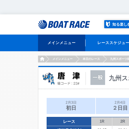
知る楽し
メインメニュー
レーススケジュ
HOME
メインメニュー
本日のレース
九州スポーツ
九州ス
2月3日
2月4日
初日
２日目
レース
1R
2R