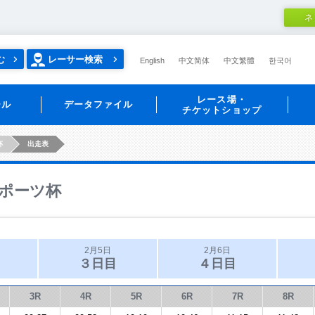
ネ
む
レーサー検索
English
中文简体
中文繁體
한국어
レース場・
ール
データファイル
チケットショップ
杯
出走表
ポーツ杯
2月5日
2月6日
３日目
４日目
3R
4R
5R
6R
7R
8R