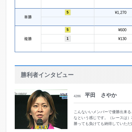
5
¥1,270
単勝
5
¥600
複勝
1
¥130
勝利者インタビュー
平田 さやか
4286
こんないいメンバーで優勝出来る
なという感じです。（レースは）
勝っても負けても納得していただ