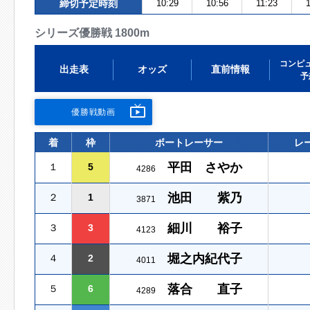
締切予定時刻
10:29
10:56
11:23
シリーズ優勝戦 1800m
コンピ
出走表
オッズ
直前情報
予
優勝戦動画
着
枠
ボートレーサー
レ
平田 さやか
１
5
4286
池田 紫乃
２
1
3871
細川 裕子
３
3
4123
堀之内紀代子
４
2
4011
落合 直子
５
6
4289