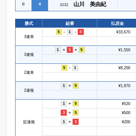
山川 美由紀
６
4
3232
勝式
組番
払戻金
5
-
1
-
3
¥33,670
3連単
1
=
3
=
5
¥1,550
3連複
5
-
1
¥8,200
2連単
1
=
5
¥1,870
2連複
1
=
5
¥520
3
=
5
¥500
拡連複
1
=
3
¥200