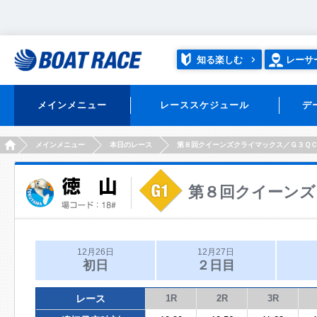
知る楽しむ
レーサ
メインメニュー
レーススケジュール
デ
HOME
メインメニュー
本日のレース
第８回クイーンズクライマックス／Ｇ３Ｑ
第８回クイーンズ
12月26日
12月27日
初日
２日目
レース
1R
2R
3R