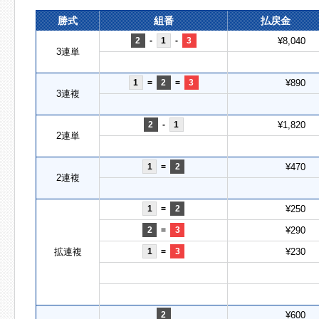
勝式
組番
払戻金
2
-
1
-
3
¥8,040
3連単
1
=
2
=
3
¥890
3連複
2
-
1
¥1,820
2連単
1
=
2
¥470
2連複
1
=
2
¥250
2
=
3
¥290
拡連複
1
=
3
¥230
2
¥600