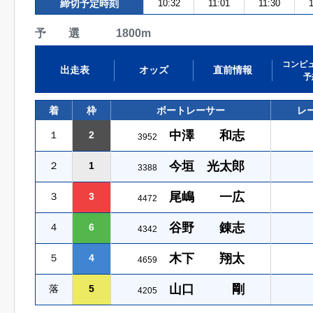
締切予定時刻
10:32
11:01
11:30
1
予 選 1800m
コンピ
出走表
オッズ
直前情報
予
着
枠
ボートレーサー
レ
中澤 和志
１
2
3952
今垣 光太郎
２
1
3388
尾嶋 一広
３
3
4472
谷野 錬志
４
6
4342
木下 翔太
５
4
4659
山口 剛
落
5
4205