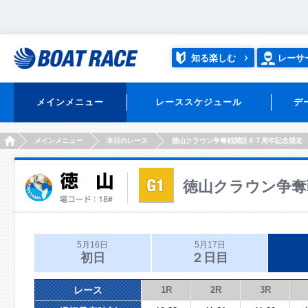
知る楽しむ
レーサ
メインメニュー
レーススケジュール
デ
HOME
メインメニュー
本日のレース
徳山クラウン争奪戦開設６７周年記念競走
徳山クラウン争奪
5月16日
5月17日
初日
２日目
レース
1R
2R
3R