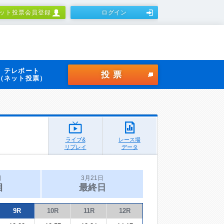
ット投票会員登録
ログイン
テレボート
投票
（ネット投票）
ライブ&
レース場
リプレイ
データ
日
3月21日
目
最終日
9R
10R
11R
12R