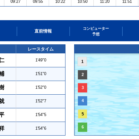
09:27
09:55
10:22
10:50
11:20
11:51
コンピューター
直前情報
予想
レースタイム
仁
1'49"0
1
輔
1'51"0
2
樹
1'52"0
3
就
4
1'52"7
平
5
1'54"5
6
祥
1'54"6