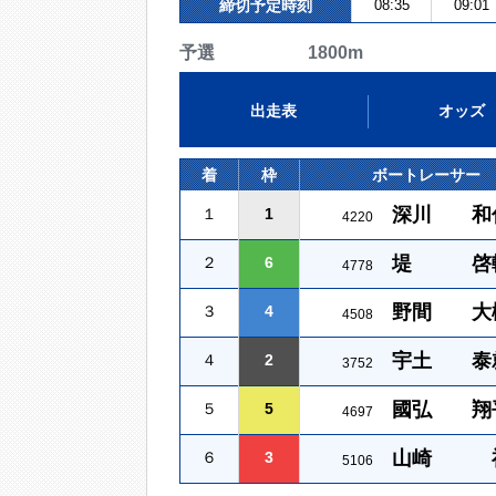
締切予定時刻
08:35
09:01
予選 1800m
出走表
オッズ
着
枠
ボートレーサー
深川 和
１
1
4220
堤 啓
２
6
4778
野間 大
３
4
4508
宇土 泰
４
2
3752
國弘 翔
５
5
4697
山崎 
６
3
5106