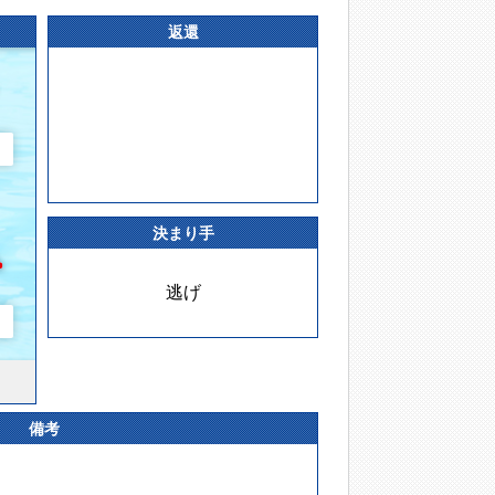
返還
決まり手
逃げ
備考