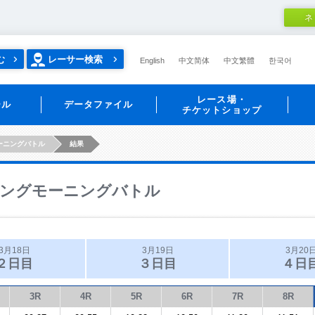
ネ
む
レーサー検索
English
中文简体
中文繁體
한국어
レース場・
ール
データファイル
チケットショップ
ーニングバトル
結果
ングモーニングバトル
3月18日
3月19日
3月20
２日目
３日目
４日
3R
4R
5R
6R
7R
8R