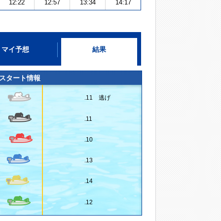
12:22
12:57
13:34
14:17
マイ予想
結果
スタート情報
.11 逃げ
.11
.10
.13
.14
.12