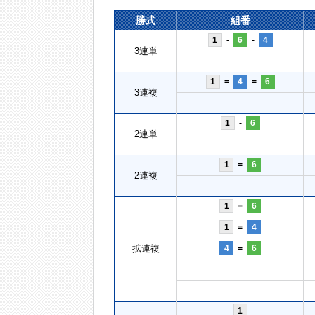
勝式
組番
1
-
6
-
4
3連単
1
=
4
=
6
3連複
1
-
6
2連単
1
=
6
2連複
1
=
6
1
=
4
拡連複
4
=
6
1