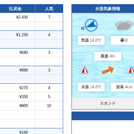
払戻金
人気
水面気象情報
¥2,430
7
¥1,230
4
気温
14.0℃
曇り
¥690
3
風速
4m
¥890
3
水温
14.0℃
波高
4cm
¥270
4
¥330
5
スタンド
¥800
10
¥140