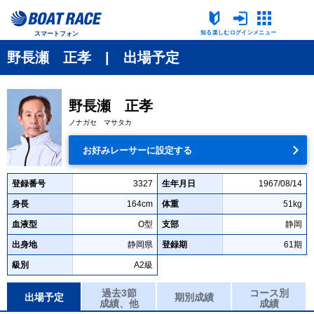
知る楽しむ
ログイン
メニュー
スマートフォン
野長瀬 正孝 | 出場予定
野長瀬 正孝
ノナガセ マサタカ
お好みレーサーに設定する
登録番号
3327
生年月日
1967/08/14
身長
164cm
体重
51kg
血液型
O型
支部
静岡
出身地
静岡県
登録期
61期
級別
A2級
過去3節
コース別
出場予定
期別成績
成績、他
成績