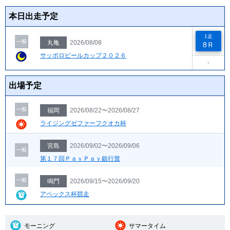
本日出走予定
1走
丸亀
2026/08/08
8Ｒ
サッポロビールカップ２０２６
-
出場予定
福岡
2026/08/22〜2026/08/27
ライジングゼファーフクオカ杯
宮島
2026/09/02〜2026/09/06
第１７回ＰａｙＰａｙ銀行賞
鳴門
2026/09/15〜2026/09/20
アペックス杯競走
モーニング
サマータイム