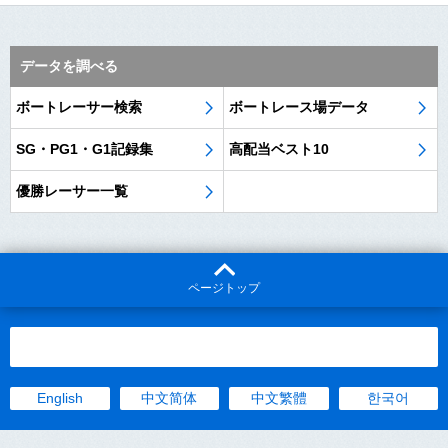
データを調べる
ボートレーサー検索
ボートレース場データ
SG・PG1・G1記録集
高配当ベスト10
優勝レーサー一覧
ページトップ
English
中文简体
中文繁體
한국어