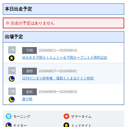
本日出走予定
※ 出走の予定はありません
出場予定
下関
2026/08/11〜2026/08/16
ＭＮＢＲ下関４ｔｈふく〜る下関オープン１４周年記念
蒲郡
2026/08/27〜2026/09/01
日刊ゲンダイ杯争奪 蒲郡トトまるナイト特別
若松
2026/09/09〜2026/09/15
唐十杯
モーニング
サマータイム
ナイター
ミッドナイト