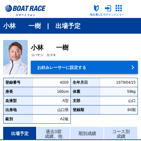
知る楽しむ
ログイン
メニュー
スマートフォン
小林 一樹 | 出場予定
小林 一樹
コバヤシ カズキ
お好みレーサーに設定する
登録番号
4009
生年月日
1979/04/15
身長
166cm
体重
59kg
血液型
A型
支部
山口
出身地
山口県
登録期
84期
級別
A2級
過去3節
コース別
出場予定
期別成績
成績、他
成績