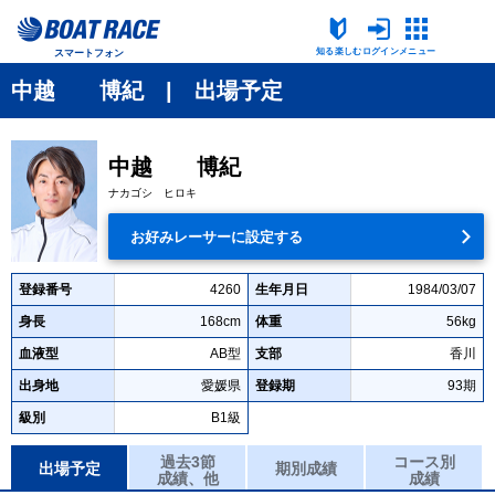
知る楽しむ
ログイン
メニュー
スマートフォン
中越 博紀 | 出場予定
中越 博紀
ナカゴシ ヒロキ
お好みレーサーに設定する
登録番号
4260
生年月日
1984/03/07
身長
168cm
体重
56kg
血液型
AB型
支部
香川
出身地
愛媛県
登録期
93期
級別
B1級
過去3節
コース別
出場予定
期別成績
成績、他
成績