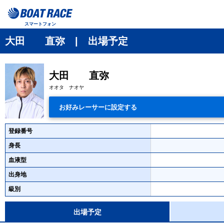
スマートフォン
大田 直弥 | 出場予定
大田 直弥
オオタ ナオヤ
お好みレーサーに設定する
登録番号
身長
血液型
出身地
級別
出場予定