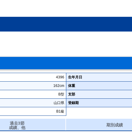
4396
生年月日
162cm
体重
B型
支部
山口県
登録期
B1級
過去3節
期別成績
成績、他