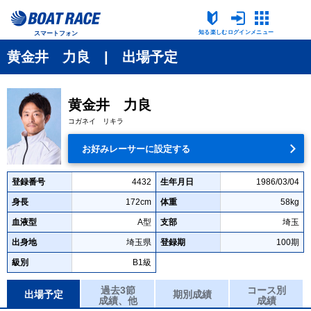
知る楽しむ
ログイン
メニュー
スマートフォン
黄金井 力良 | 出場予定
黄金井 力良
コガネイ リキラ
お好みレーサーに設定する
登録番号
4432
生年月日
1986/03/04
身長
172cm
体重
58kg
血液型
A型
支部
埼玉
出身地
埼玉県
登録期
100期
級別
B1級
過去3節
コース別
出場予定
期別成績
成績、他
成績