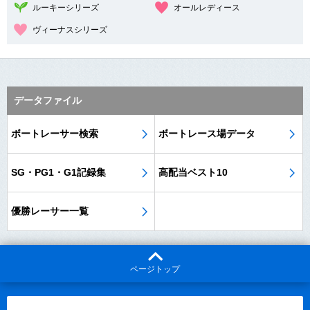
ルーキーシリーズ
オールレディース
ヴィーナスシリーズ
データファイル
ボートレーサー検索
ボートレース場データ
SG・PG1・G1記録集
高配当ベスト10
優勝レーサー一覧
ページトップ