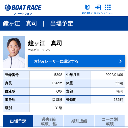
知る楽しむ
ログイン
メニュー
スマートフォン
鐘ヶ江 真司 | 出場予定
鐘ヶ江 真司
カネガエ シンジ
お好みレーサーに設定する
登録番号
5398
生年月日
2002/01/09
身長
164cm
体重
55kg
血液型
O型
支部
福岡
出身地
福岡県
登録期
136期
級別
B1級
過去3節
コース別
出場予定
期別成績
成績、他
成績