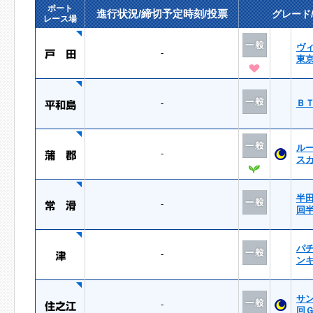
ボート
進行状況/締切予定時刻/投票
グレード
レース場
ヴ
-
東
-
Ｂ
ル
-
ス
半
-
回
パ
-
ン
サ
-
回