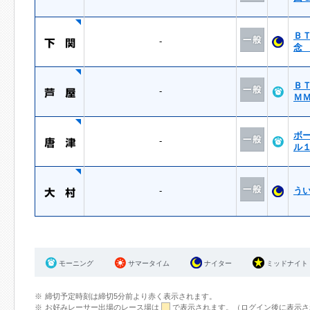
Ｂ
-
念
Ｂ
-
Ｍ
ボ
-
ル
-
う
モーニング
サマータイム
ナイター
ミッドナイト
締切予定時刻は締切5分前より赤く表示されます。
お好みレーサー出場のレース場は
で表示されます。（ログイン後に表示さ