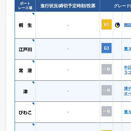
ボート
進行状況/締切予定時刻/投票
グレード
レース場
-
開
-
第
中
-
ラ
津
-
オ
-
第