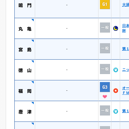
-
大
日
-
杯
-
第
-
ニ
オ
-
Ｆ
-
第