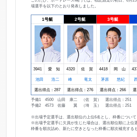
このたび、ボートレース鳴門では、標記競走の初日、6月23
場選手を以下のとおり発表しました。
1号艇
2号艇
3号艇
3941
愛 知
4320
佐 賀
4418
岡 山
43
池田 浩二
峰 竜太
茅原 悠紀
選出得点：287
選出得点：276
選出得点：266
選
予備1 4500 山田 康二 （佐 賀） 選出得点：251
予備2 4573 佐藤 翼 （埼 玉） 選出得点：251
※出場予定選手は、選出順位の上位6名とし、枠番につい
※出場予定選手に欠員が生じた場合は、選出順位順に上位
枠番を順次詰め、新たに空きとなった枠番に順次補充する