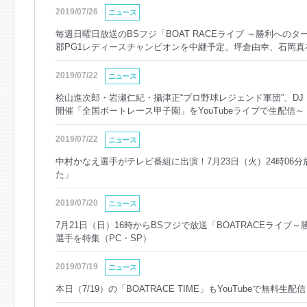
2019/07/26
ニュース
毎週日曜日放送のBSフジ「BOAT RACEライブ ～勝利へのタ
郡PG1レディースチャンピオンを中継予定。坪倉由幸、石岡
2019/07/22
ニュース
桧山進次郎・岩瀬仁紀・攝津正“プロ野球レジェンド軍団”、DJ
開催「全国ボートレース甲子園」をYouTubeライブで生配信～
2019/07/22
ニュース
中村かなえ選手がテレビ番組に出演！7月23日（火）24時06
た」
2019/07/20
ニュース
7月21日（日）16時からBSフジで放送「BOATRACEライ
選手を特集（PC・SP）
2019/07/19
ニュース
本日（7/19）の「BOATRACE TIME」もYouTubeで無料生配