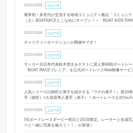
2021/10/26
ニュース
業界初！多世代が交流する地域コミュニティ拠点「コミュニティ
（土）BOATRACEとこなめにオープン！～「BOAT KIDS 
2021/10/26
ニュース
チャリティーオークションが開催中です！
2021/10/26
ニュース
サッカー元日本代表鈴木啓太をゲストに迎え第68回ボートレー
「BOAT RACEプレミア」を公式ボートレースWeb映像サービス
ホやPCでどこでも見られます！！
2021/10/26
ニュース
人気シリーズの師匠が弟子を紹介する『ウチの弟子！』第10弾
手（師匠）×久保原秀人選手（弟子）！ボートレース公式YouT
2021/10/26
ニュース
SGボートレースダービー初日と2日目限定。レーサーと合成写
ーと一緒に写真を撮ろう！！」が登場！