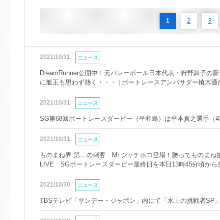
1
2
3
2021/10/31
ニュース
DreamRunner公開中！元バレーボール日本代表・狩野舞子
に艇王も思わず熱く・・・ | ボートレースアンバサダー植木通彦×
ース公式CH
2021/10/31
ニュース
SG第68回ボートレースダービー（平和島）は平本真之選手（4
2021/10/31
ニュース
ものまね界 第二の刺客 Mr.シャチホコ登場！勝ってものま
LIVE SGボートレースダービー最終日を本日13時45分頃から
2021/10/30
ニュース
TBSテレビ「サンデー・ジャポン」内にて「水上の挑戦者SP