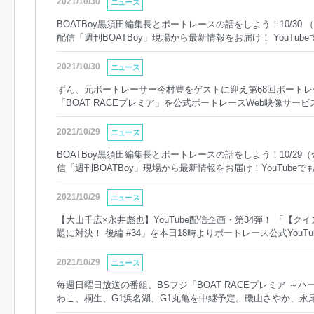
2021/10/30
ニュース
BOATBoy黒須田編集長とボートレースの話をしよう！10/30 （
配信「週刊BOATBoy」現場から最新情報をお届け！ YouTu
レースダービー 優勝戦展望」（PC・SP）
2021/10/30
ニュース
ずん、元ボートレーサー今村豊をゲストに迎え第68回ボート
「BOAT RACEプレミア」を公式ボートレースWeb映像サービス
マホやPCでどこでも見られます！！
2021/10/29
ニュース
BOATBoy黒須田編集長とボートレースの話をしよう！10/29（
信「週刊BOATBoy」現場から最新情報をお届け！YouTub
ースダービー 5日目展望」（PC・SP）
2021/10/29
ニュース
【大山千広×永井彪也】YouTube配信企画・第34弾！ 「【
題に対決！ 後編 #34」を本日18時よりボートレース公式YouT
2021/10/29
ニュース
毎週日曜日放送の番組、BSフジ「BOAT RACEプレミア ～
わこ、桐生、G1浜名湖、G1丸亀を中継予定。磯山さやか、永
手、宮下純一らが出演。