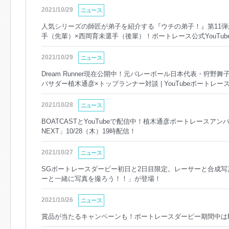
2021/10/29
ニュース
人気シリーズの師匠が弟子を紹介する『ウチの弟子！』第11弾
手（先輩）×西岡育未選手（後輩）！ボートレース公式YouTu
2021/10/29
ニュース
Dream Runner現在公開中！元バレーボール日本代表・狩野舞
バサダー植木通彦×トップランナー対談 | YouTubeボートレー
2021/10/28
ニュース
BOATCASTとYouTubeで配信中！植木通彦ボートレース
NEXT」10/28（木）19時配信！
2021/10/27
ニュース
SGボートレースダービー初日と2日目限定。レーサーと合成写
ーと一緒に写真を撮ろう！！」が登場！
2021/10/26
ニュース
賞品が当たるキャンペーンも！ボートレースダービー期間中はBO