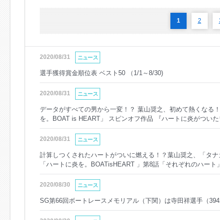
1
2
2020/08/31
ニュース
選手獲得賞金順位表 ベスト50 （1/1～8/30)
2020/08/31
ニュース
データがすべての男から一変！？ 葉山奨之、初めて熱くなる！
を。BOAT is HEART」 スピンオフ作品 『ハートに炎がついた
（月）より公開
2020/08/31
ニュース
計算しつくされたハートがついに燃える！？葉山奨之、「タナ
「ハートに炎を。BOATisHEART 」第8話「それぞれのハー
2020/08/30
ニュース
SG第66回ボートレースメモリアル（下関）は寺田祥選手（39