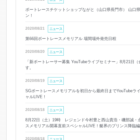
ボートレースチケットショップながと（山口県長門市） 山口
ン！
2020/08/21
ニュース
第66回ボートレースメモリアル 場間場外発売日程
2020/08/20
ニュース
「新ボートレーサー募集 YouTubeライブセミナー」8月21日
す。
2020/08/19
ニュース
SGボートレースメモリアルを初日から最終日までYouTube
ャルLIVE！
2020/08/18
ニュース
8月22日（土）19時 レジェンド今村豊と西山貴浩・磯部誠・
スメモリアル開幕直前スペシャルLIVE！艇界のプリンス降臨編」
2020/08/18
ニュース