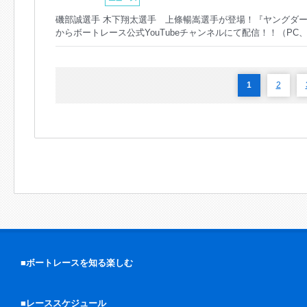
磯部誠選手 木下翔太選手 上條暢嵩選手が登場！『ヤングダー
からボートレース公式YouTubeチャンネルにて配信！！（PC、
1
2
■ボートレースを知る楽しむ
■レーススケジュール