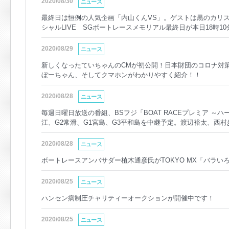
2020/08/30
ニュース
最終日は恒例の人気企画「内山くんVS」。ゲストは黒のカリス
シャルLIVE SGボートレースメモリアル最終日が本日18時1
2020/08/29
ニュース
新しくなったていちゃんのCMが初公開！日本財団のコロナ対
ぼーちゃん、そしてクマホンがわかりやすく紹介！！
2020/08/28
ニュース
毎週日曜日放送の番組、BSフジ「BOAT RACEプレミア ～
江、G2常滑、G1宮島、G3平和島を中継予定。渡辺裕太、西
品川祐、嶋村瞳、大山千広選手、松山将吾選手らが出演。
2020/08/28
ニュース
ボートレースアンバサダー植木通彦氏がTOKYO MX「バラい
2020/08/25
ニュース
ハンセン病制圧チャリティーオークションが開催中です！
2020/08/25
ニュース